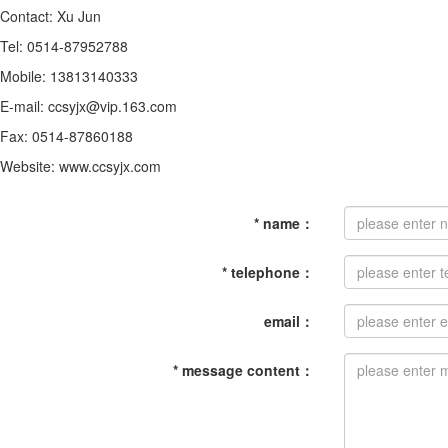
Contact: Xu Jun
Tel: 0514-87952788
Mobile: 13813140333
E-mail: ccsyjx@vip.163.com
Fax: 0514-87860188
Website: www.ccsyjx.com
*
name
：
*
telephone
：
email
：
*
message content
：