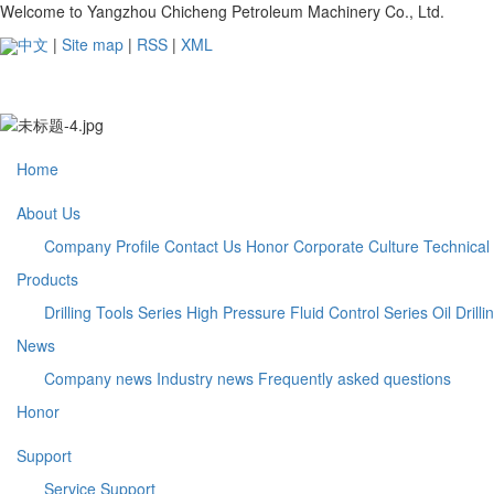
Welcome to Yangzhou Chicheng Petroleum Machinery Co., Ltd.
中文
|
Site map
|
RSS
|
XML
Home
About Us
Company Profile
Contact Us
Honor
Corporate Culture
Technica
Products
Drilling Tools Series
High Pressure Fluid Control Series
Oil Drill
News
Company news
Industry news
Frequently asked questions
Honor
Support
Service Support