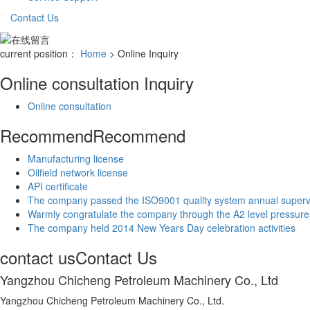
Contact Us
current position：
Home
> Online Inquiry
Online consultation
Inquiry
Online consultation
Recommend
Recommend
Manufacturing license
Oilfield network license
API certificate
The company passed the ISO9001 quality system annual super
Warmly congratulate the company through the A2 level pressure 
The company held 2014 New Years Day celebration activities
contact us
Contact Us
Yangzhou Chicheng Petroleum Machinery Co., Ltd
Yangzhou Chicheng Petroleum Machinery Co., Ltd.