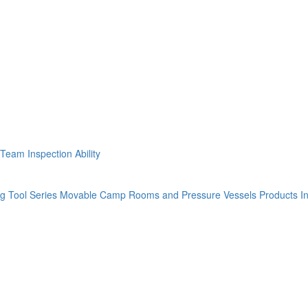
l Team
Inspection Ability
ing Tool Series
Movable Camp Rooms and Pressure Vessels
Products In