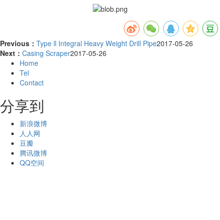
Previous：
Type ll Integral Heavy Weight Drill Pipe
2017-05-26
Next：
Casing Scraper
2017-05-26
Home
Tel
Contact
分享到
新浪微博
人人网
豆瓣
腾讯微博
QQ空间