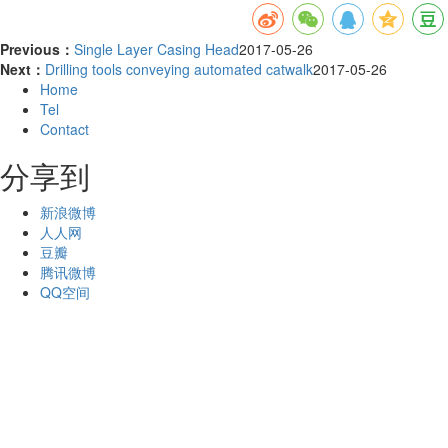
Previous：
Single Layer Casing Head
2017-05-26
Next：
Drilling tools conveying automated catwalk
2017-05-26
Home
Tel
Contact
分享到
新浪微博
人人网
豆瓣
腾讯微博
QQ空间