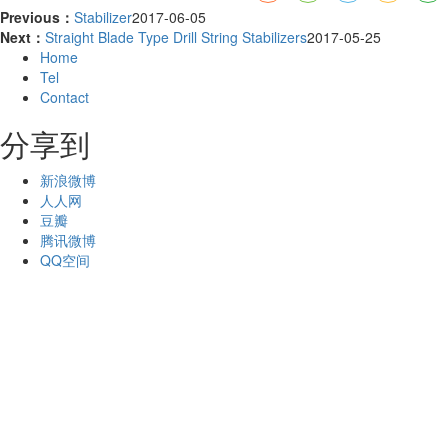
Previous：
Stabilizer
2017-06-05
Next：
Straight Blade Type Drill String Stabilizers
2017-05-25
Home
Tel
Contact
分享到
新浪微博
人人网
豆瓣
腾讯微博
QQ空间